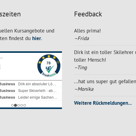
szeiten
Feedback
uellen Kursangebote und
Alles prima!
iten findest du
hier
.
–Frida
Dirk ist ein toller Skilehrer
toller Mensch!
–Ting
...hat uns super gut gefalle
–Monika
Weitere Rückmeldungen...