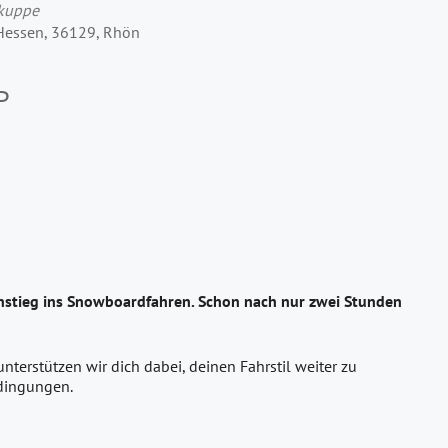
rkuppe
 Hessen, 36129, Rhön
P
instieg ins Snowboardfahren. Schon nach nur zwei Stunden
terstützen wir dich dabei, deinen Fahrstil weiter zu
edingungen.