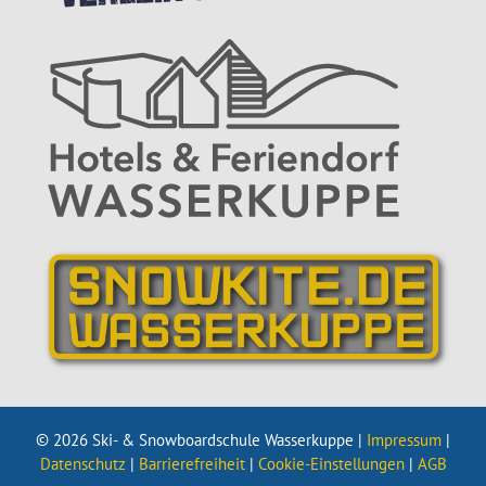
© 2026 Ski- & Snowboardschule Wasserkuppe |
Impressum
|
Datenschutz
|
Barrierefreiheit
|
Cookie-Einstellungen
|
AGB