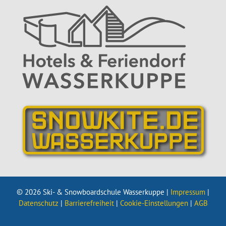
© 2026 Ski- & Snowboardschule Wasserkuppe |
Impressum
|
Datenschutz
|
Barrierefreiheit
|
Cookie-Einstellungen
|
AGB