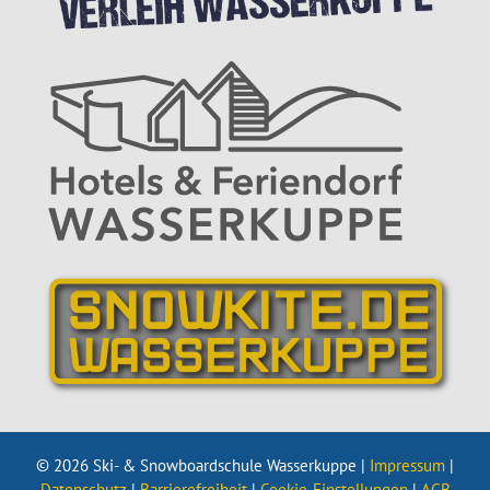
© 2026 Ski- & Snowboardschule Wasserkuppe |
Impressum
|
Datenschutz
|
Barrierefreiheit
|
Cookie-Einstellungen
|
AGB