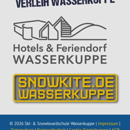
© 2026 Ski- & Snowboardschule Wasserkuppe |
Impressum
|
Datenschutz
|
Barrierefreiheit
|
Cookie-Einstellungen
|
AGB