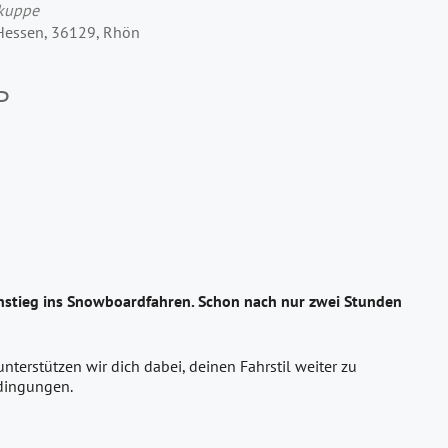
rkuppe
 Hessen, 36129, Rhön
P
instieg ins Snowboardfahren. Schon nach nur zwei Stunden
terstützen wir dich dabei, deinen Fahrstil weiter zu
edingungen.