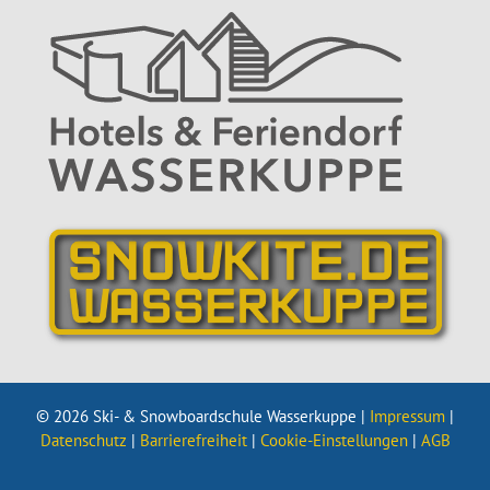
© 2026 Ski- & Snowboardschule Wasserkuppe |
Impressum
|
Datenschutz
|
Barrierefreiheit
|
Cookie-Einstellungen
|
AGB