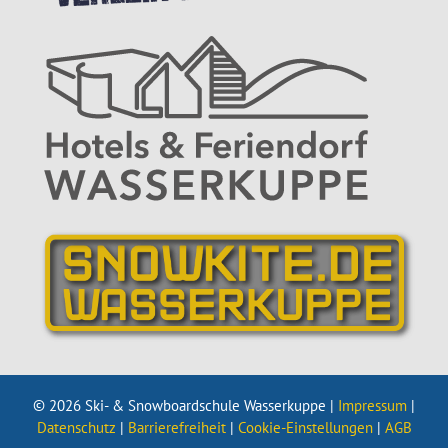
© 2026 Ski- & Snowboardschule Wasserkuppe |
Impressum
|
Datenschutz
|
Barrierefreiheit
|
Cookie-Einstellungen
|
AGB