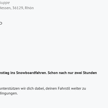
rkuppe
 Hessen, 36129, Rhön
P
instieg ins Snowboardfahren. Schon nach nur zwei Stunden
terstützen wir dich dabei, deinen Fahrstil weiter zu
edingungen.