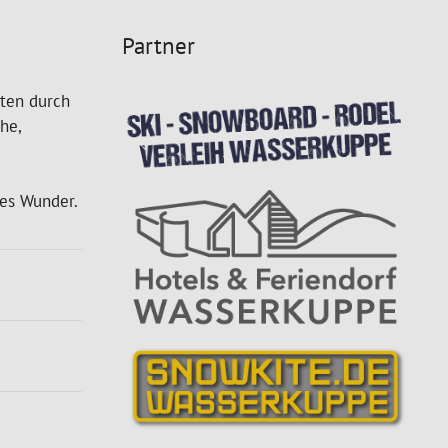
Partner
bten durch
he,
es Wunder.