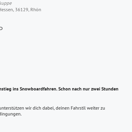
rkuppe
 Hessen, 36129, Rhön
P
instieg ins Snowboardfahren. Schon nach nur zwei Stunden
terstützen wir dich dabei, deinen Fahrstil weiter zu
edingungen.