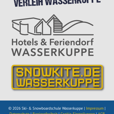
© 2026 Ski- & Snowboardschule Wasserkuppe |
Impressum
|
Datenschutz
|
Barrierefreiheit
|
Cookie-Einstellungen
|
AGB