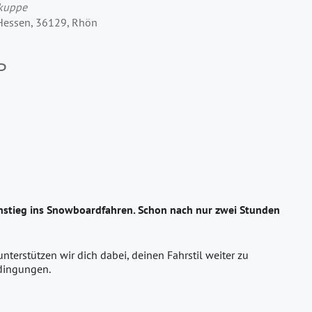
rkuppe
 Hessen, 36129, Rhön
P
instieg ins Snowboardfahren. Schon nach nur zwei Stunden
terstützen wir dich dabei, deinen Fahrstil weiter zu
edingungen.