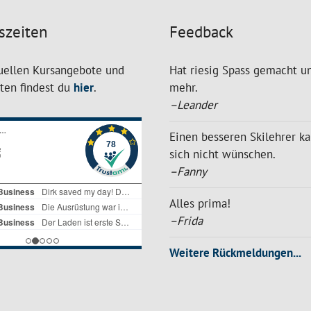
szeiten
Feedback
uellen Kursangebote und
Hat riesig Spass gemacht un
iten findest du
hier
.
mehr.
–Leander
Einen besseren Skilehrer k
sich nicht wünschen.
–Fanny
Alles prima!
–Frida
Weitere Rückmeldungen...