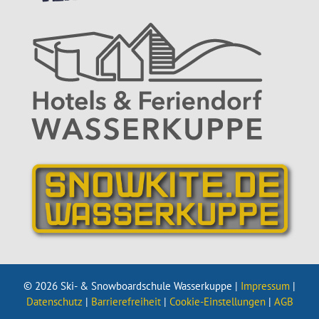
© 2026 Ski- & Snowboardschule Wasserkuppe |
Impressum
|
Datenschutz
|
Barrierefreiheit
|
Cookie-Einstellungen
|
AGB