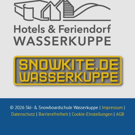
© 2026 Ski- & Snowboardschule Wasserkuppe |
Impressum
|
Datenschutz
|
Barrierefreiheit
|
Cookie-Einstellungen
|
AGB