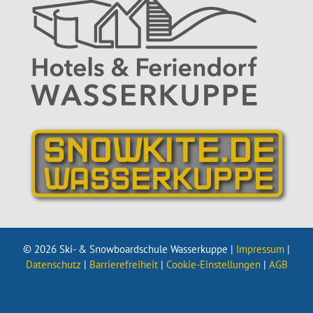
© 2026 Ski- & Snowboardschule Wasserkuppe |
Impressum
|
Datenschutz
|
Barrierefreiheit
|
Cookie-Einstellungen
|
AGB