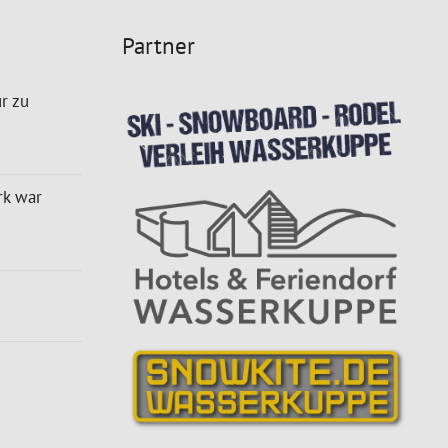
Partner
r zu
rk war