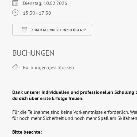
Dienstag, 10.02.2026
15:30 - 17:30
ZUM KALENDER HINZUFÜGEN
ICS herunterladen
Google Kalender
iCalendar
Office 365
Outlook Live
BUCHUNGEN
Buchungen geschlossen
Dank unserer individuellen und professionellen Schulung 
du dich über erste Erfolge freuen.
Für die Teilnahme sind keine Vorkenntnisse erforderlich. We
für noch mehr Sicherheit und noch mehr Spaß am Skifahren
Bitte beachte: