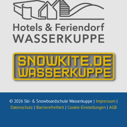
© 2026 Ski- & Snowboardschule Wasserkuppe |
Impressum
|
Datenschutz
|
Barrierefreiheit
|
Cookie-Einstellungen
|
AGB