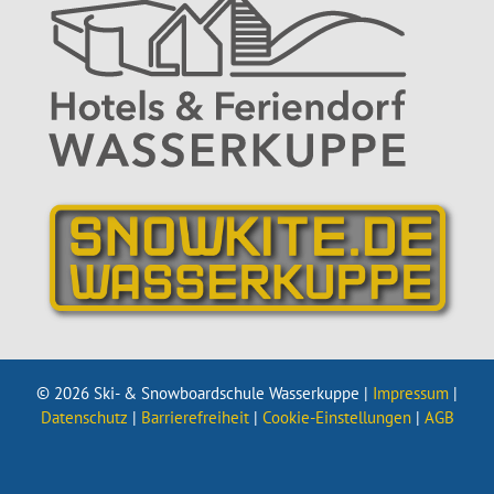
© 2026 Ski- & Snowboardschule Wasserkuppe |
Impressum
|
Datenschutz
|
Barrierefreiheit
|
Cookie-Einstellungen
|
AGB