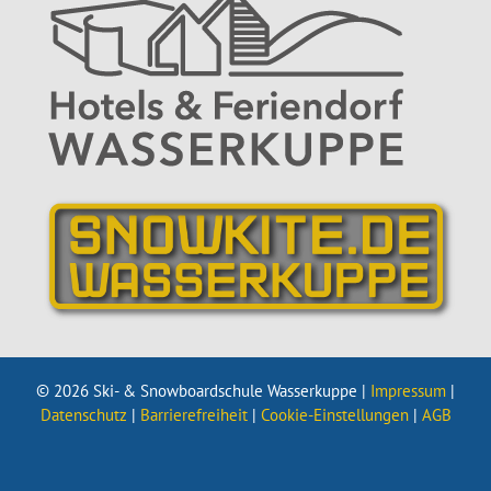
© 2026 Ski- & Snowboardschule Wasserkuppe |
Impressum
|
Datenschutz
|
Barrierefreiheit
|
Cookie-Einstellungen
|
AGB