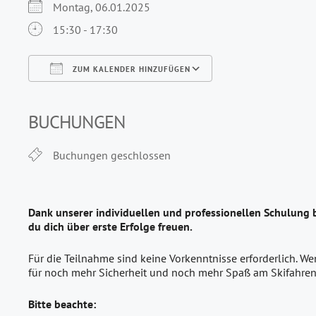
Montag, 06.01.2025
15:30 - 17:30
ZUM KALENDER HINZUFÜGEN
ICS herunterladen
Google Kalender
iCalendar
Office 365
Outlook Live
BUCHUNGEN
Buchungen geschlossen
Dank unserer individuellen und professionellen Schulung 
du dich über erste Erfolge freuen.
Für die Teilnahme sind keine Vorkenntnisse erforderlich. We
für noch mehr Sicherheit und noch mehr Spaß am Skifahren
Bitte beachte: