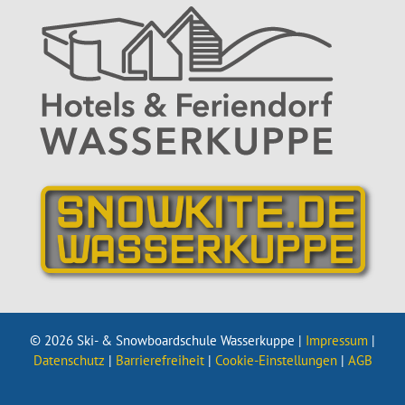
© 2026 Ski- & Snowboardschule Wasserkuppe |
Impressum
|
Datenschutz
|
Barrierefreiheit
|
Cookie-Einstellungen
|
AGB