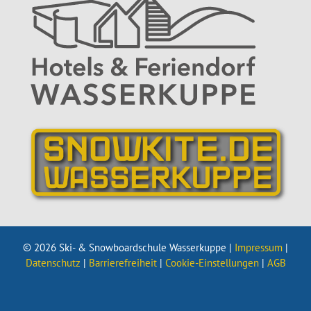
© 2026 Ski- & Snowboardschule Wasserkuppe |
Impressum
|
Datenschutz
|
Barrierefreiheit
|
Cookie-Einstellungen
|
AGB