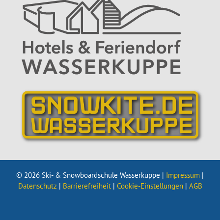
© 2026 Ski- & Snowboardschule Wasserkuppe |
Impressum
|
Datenschutz
|
Barrierefreiheit
|
Cookie-Einstellungen
|
AGB