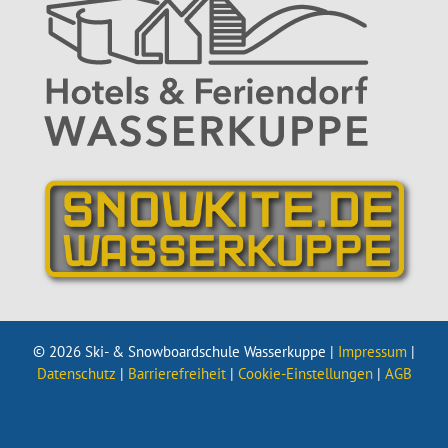
© 2026 Ski- & Snowboardschule Wasserkuppe |
Impressum
|
Datenschutz
|
Barrierefreiheit
|
Cookie-Einstellungen
|
AGB