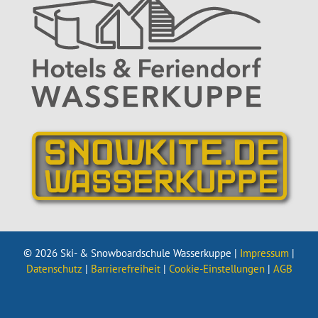
© 2026 Ski- & Snowboardschule Wasserkuppe |
Impressum
|
Datenschutz
|
Barrierefreiheit
|
Cookie-Einstellungen
|
AGB