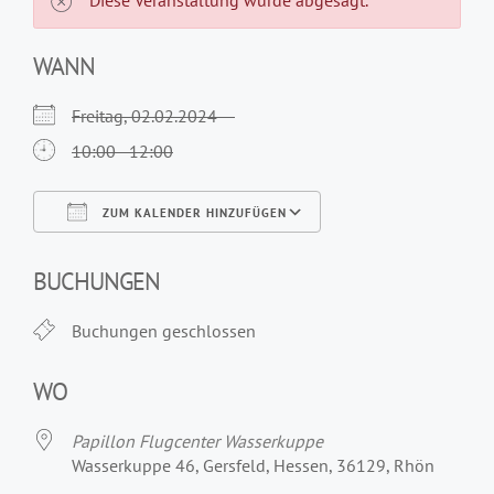
Diese Veranstaltung wurde abgesagt.
WANN
Freitag, 02.02.2024
10:00 - 12:00
ZUM KALENDER HINZUFÜGEN
ICS herunterladen
Google Kalender
iCalendar
Office 365
Outlook Live
BUCHUNGEN
Buchungen geschlossen
WO
Papillon Flugcenter Wasserkuppe
Wasserkuppe 46, Gersfeld, Hessen, 36129, Rhön