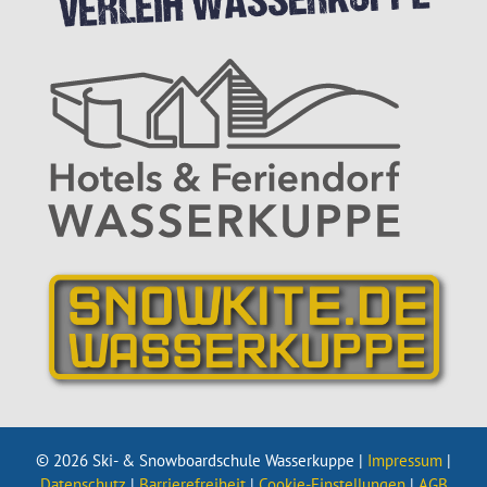
© 2026 Ski- & Snowboardschule Wasserkuppe |
Impressum
|
Datenschutz
|
Barrierefreiheit
|
Cookie-Einstellungen
|
AGB