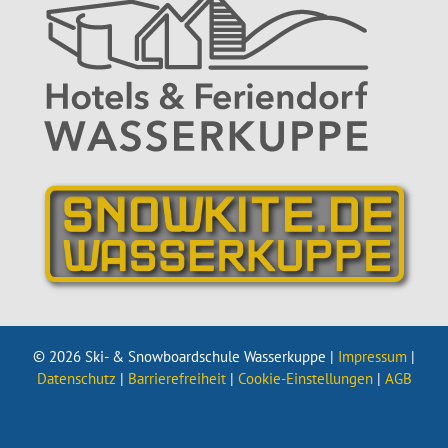
© 2026 Ski- & Snowboardschule Wasserkuppe |
Impressum
|
Datenschutz
|
Barrierefreiheit
|
Cookie-Einstellungen
|
AGB