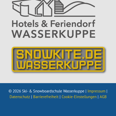
© 2026 Ski- & Snowboardschule Wasserkuppe |
Impressum
|
Datenschutz
|
Barrierefreiheit
|
Cookie-Einstellungen
|
AGB