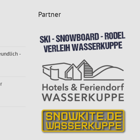
Partner
undlich -
r