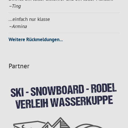
–Ting
...einfach nur klasse
–Armina
Weitere Rückmeldungen...
Partner