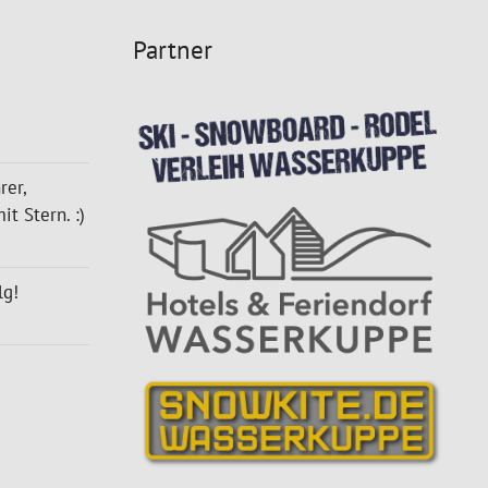
Partner
rer,
t Stern. :)
lg!