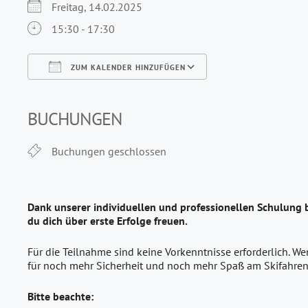
Freitag, 14.02.2025
15:30 - 17:30
ZUM KALENDER HINZUFÜGEN
ICS herunterladen
Google Kalender
iCalendar
Office 365
Outlook Live
BUCHUNGEN
Buchungen geschlossen
Dank unserer individuellen und professionellen Schulung 
du dich über erste Erfolge freuen.
Für die Teilnahme sind keine Vorkenntnisse erforderlich. We
für noch mehr Sicherheit und noch mehr Spaß am Skifahren
Bitte beachte: